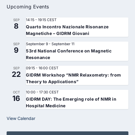
Upcoming Events
14:15
-
19:15
CEST
SEP
8
Quarto Incontro Nazionale Risonanze
Magnetiche – GIDRM Giovani
September 9
-
September 11
SEP
9
53rd National Conference on Magnetic
Resonance
09:15
-
16:00
CEST
SEP
22
GIDRM Workshop “NMR Relaxometry: from
Theory to Applications”
10:00
-
17:30
CEST
OCT
16
GIDRM DAY: The Emerging role of NMR in
Hospital Medicine
View Calendar