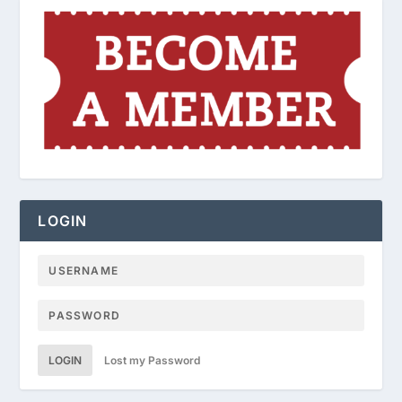
LOGIN
LOGIN
Lost my Password