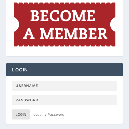
LOGIN
LOGIN
Lost my Password