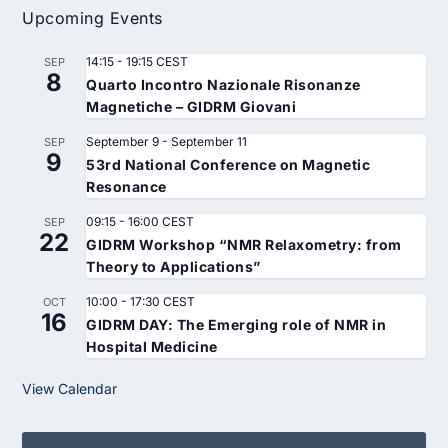
Upcoming Events
14:15
-
19:15
CEST
SEP
8
Quarto Incontro Nazionale Risonanze
Magnetiche – GIDRM Giovani
September 9
-
September 11
SEP
9
53rd National Conference on Magnetic
Resonance
09:15
-
16:00
CEST
SEP
22
GIDRM Workshop “NMR Relaxometry: from
Theory to Applications”
10:00
-
17:30
CEST
OCT
16
GIDRM DAY: The Emerging role of NMR in
Hospital Medicine
View Calendar