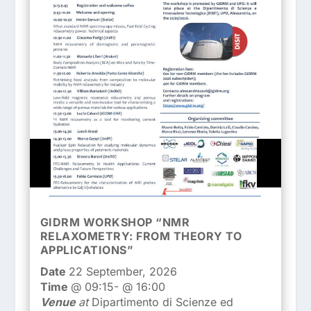
GI
GIDRM WORKSHOP “NMR
NM
RELAXOMETRY: FROM THEORY TO
APPLICATIONS”
Da
Ti
,
Date
22 September, 2026
Ve
Time
@ 09:15- @ 16:00
Uni
Venue
at
Dipartimento di Scienze ed