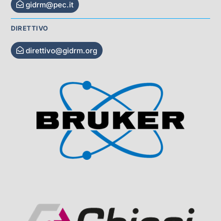
gidrm@pec.it
DIRETTIVO
direttivo@gidrm.org
Visit Sponsor Page