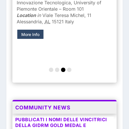
Aul
Innovazione Tecnologica, University of
Loc
tà
Piemonte Orientale – Room 101
Fis
lli”
Location
in
Viale Teresa Michel, 11
ta
,
Alessandria
,
AL
15121
Italy
M
More Info
COMMUNITY NEWS
PUBBLICATI I NOMI DELLE VINCITRICI
DELLA GIDRM GOLD MEDAL E