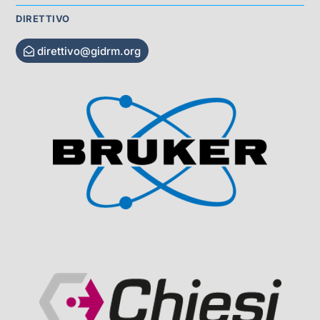
DIRETTIVO
direttivo@gidrm.org
Visit Sponsor Page