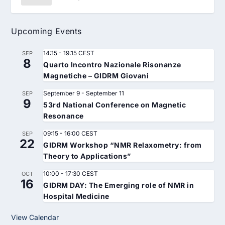
Upcoming Events
14:15
-
19:15
CEST
SEP
8
Quarto Incontro Nazionale Risonanze
Magnetiche – GIDRM Giovani
September 9
-
September 11
SEP
9
53rd National Conference on Magnetic
Resonance
09:15
-
16:00
CEST
SEP
22
GIDRM Workshop “NMR Relaxometry: from
Theory to Applications”
10:00
-
17:30
CEST
OCT
16
GIDRM DAY: The Emerging role of NMR in
Hospital Medicine
View Calendar