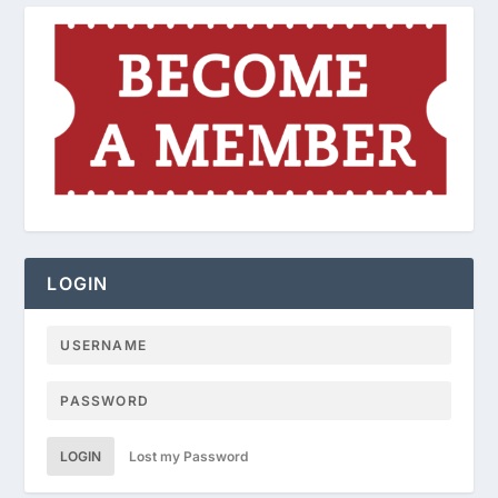
LOGIN
LOGIN
Lost my Password