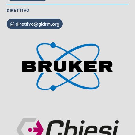
DIRETTIVO
direttivo@gidrm.org
Visit Sponsor Page