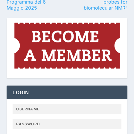
Programma del 6
probes for
Maggio 2025
biomolecular NMR”
LOGIN