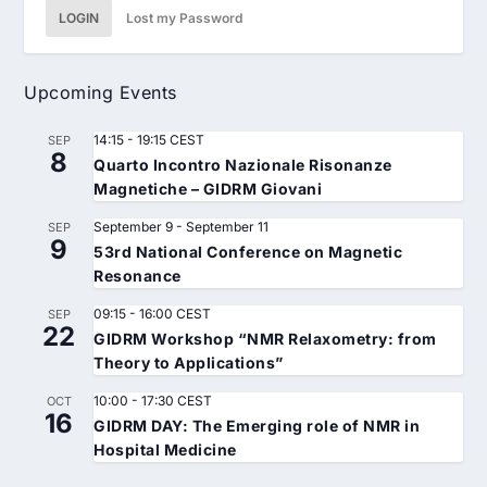
LOGIN
Lost my Password
Upcoming Events
14:15
-
19:15
CEST
SEP
8
Quarto Incontro Nazionale Risonanze
Magnetiche – GIDRM Giovani
September 9
-
September 11
SEP
9
53rd National Conference on Magnetic
Resonance
09:15
-
16:00
CEST
SEP
22
GIDRM Workshop “NMR Relaxometry: from
Theory to Applications”
10:00
-
17:30
CEST
OCT
16
GIDRM DAY: The Emerging role of NMR in
Hospital Medicine