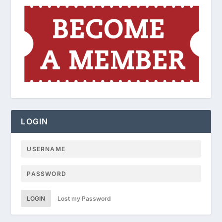
LOGIN
LOGIN
Lost my Password