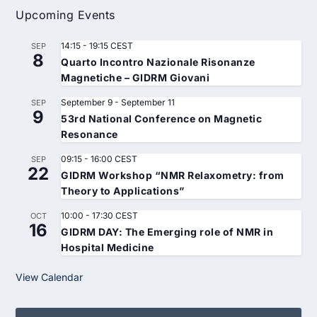
Upcoming Events
14:15
-
19:15
CEST
SEP
8
Quarto Incontro Nazionale Risonanze
Magnetiche – GIDRM Giovani
September 9
-
September 11
SEP
9
53rd National Conference on Magnetic
Resonance
09:15
-
16:00
CEST
SEP
22
GIDRM Workshop “NMR Relaxometry: from
Theory to Applications”
10:00
-
17:30
CEST
OCT
16
GIDRM DAY: The Emerging role of NMR in
Hospital Medicine
View Calendar