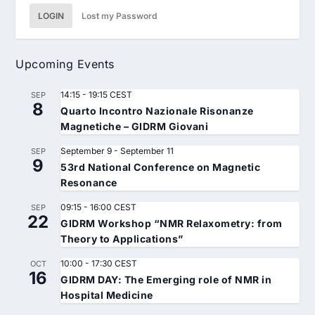
LOGIN
Lost my Password
Upcoming Events
14:15
-
19:15
CEST
SEP
8
Quarto Incontro Nazionale Risonanze
Magnetiche – GIDRM Giovani
September 9
-
September 11
SEP
9
53rd National Conference on Magnetic
Resonance
09:15
-
16:00
CEST
SEP
22
GIDRM Workshop “NMR Relaxometry: from
Theory to Applications”
10:00
-
17:30
CEST
OCT
16
GIDRM DAY: The Emerging role of NMR in
Hospital Medicine