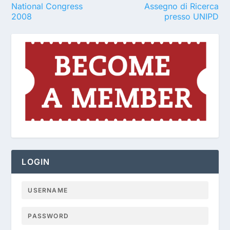
National Congress
Assegno di Ricerca
2008
presso UNIPD
LOGIN